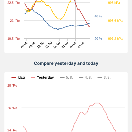
22.5 °Ro
996 hPa
40 %
21 °Ro
993.6 hPa
19.5 °Ro
20 %
991.2 hPa
03:00
18:00
09:00
00:00
15:00
06:00
21:00
12:00
Compare yesterday and today
Compare yesterday and today
Idag
Yesterday
5. 8.
4. 8.
3. 8.
28 °Ro
26 °Ro
24 °Ro