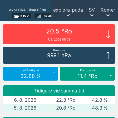
explora-puda
SV
Romer
expLORA Clima Půda
3.15 V
-67 dBm
20.5 °Ro
7. 8. 2026 05:03
Pressure
999.1 hPa
Luftfuktighet
Daggpunkt
32.88 %
11.4 °Ro
Tidigare vid samma tid
6. 8. 2026
22.3 °Ro
42.8 %
5. 8. 2026
20.8 °Ro
48.3 %