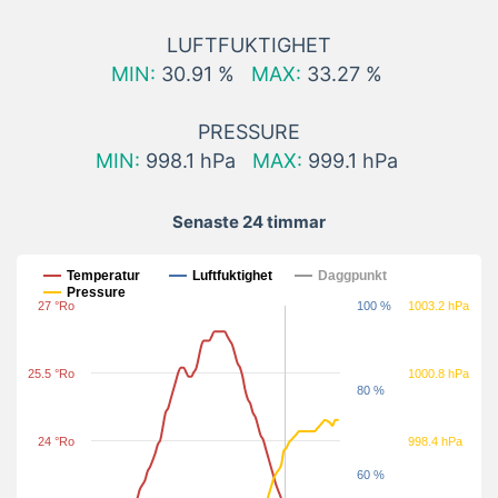
LUFTFUKTIGHET
MIN:
30.91 %
MAX:
33.27 %
PRESSURE
MIN:
998.1 hPa
MAX:
999.1 hPa
Senaste 24 timmar
Senaste 24 timmar
Temperatur
Luftfuktighet
Daggpunkt
Pressure
27 °Ro
100 %
1003.2 hPa
25.5 °Ro
1000.8 hPa
80 %
24 °Ro
998.4 hPa
60 %