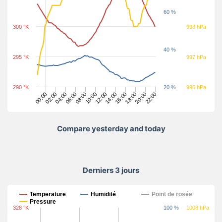
60 %
300 °K
998 hPa
40 %
295 °K
997 hPa
290 °K
20 %
996 hPa
12:00
14:00
00:00
16:00
02:00
18:00
04:00
20:00
06:00
22:00
08:00
10:00
Compare yesterday and today
Derniers 3 jours
Derniers 3 jours
Temperature
Humidité
Point de rosée
Pressure
328 °K
100 %
1008 hPa