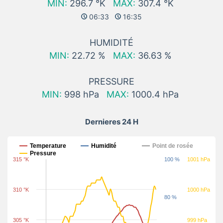
MIN:
296.7 °K
MAX:
307.4 °K
06:33
16:35
HUMIDITÉ
MIN:
22.72 %
MAX:
36.63 %
PRESSURE
MIN:
998 hPa
MAX:
1000.4 hPa
Dernieres 24 H
Dernieres 24 H
Temperature
Humidité
Point de rosée
Pressure
315 °K
100 %
1001 hPa
310 °K
1000 hPa
80 %
305 °K
999 hPa