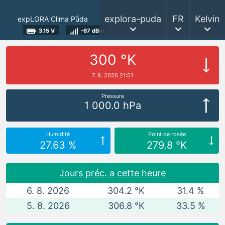
explora-puda
FR
Kelvin
expLORA Clima Půda
3.15 V
-67 dBm
300 °K
7. 8. 2026 21:51
Pressure
1 000.0 hPa
Humidité
Point de rosée
27.63 %
279.8 °K
Jours préc. a cette heure
6. 8. 2026
304.2 °K
31.4 %
5. 8. 2026
306.8 °K
33.5 %