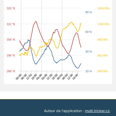
320 °K
1004 hPa
80 %
312 °K
1000 hPa
60 %
304 °K
996 hPa
40 %
296 °K
992 hPa
288 °K
20 %
988 hPa
00:00
06:00
12:00
18:00
00:00
00:00
06:00
06:00
12:00
12:00
18:00
18:00
Auteur de l'application :
multi.tricker.cz
.