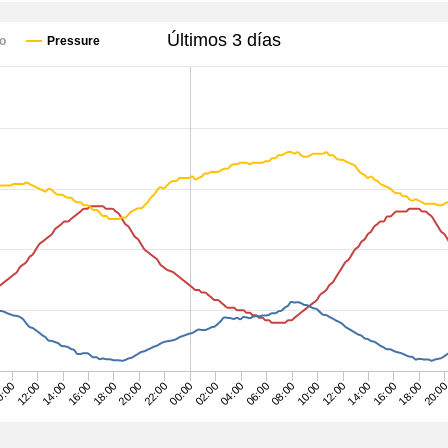
Últimos 3 días
ío
Pressure
20:00
04:00
12:00
20:0
0:00
18:00
02:00
10:00
18:00
16:00
00:00
08:00
16:00
14:00
22:00
06:00
14:00
12:00