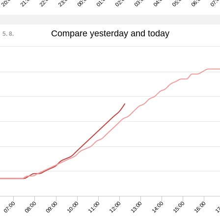
06:00
01:00
20:00
04:00
23:00
07:0
02:00
21:00
05:00
00:00
03:00
22:00
Compare yesterday and today
5. 8.
09:00
08:00
07:00
17
16:00
15:00
14:00
13:00
12:00
11:00
10:00