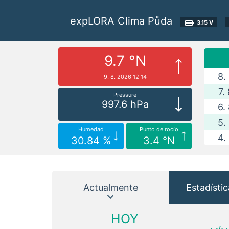
expLORA Clima Půda
3.15 V
9.7 °N
8.
9. 8. 2026 12:14
7.
Pressure
997.6 hPa
6.
5.
Humedad
Punto de rocío
4.
30.84 %
3.4 °N
Actualmente
Estadístic
HOY