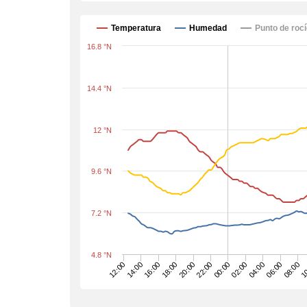
Temperatura
Humedad
Punto de roc
16.8 °N
14.4 °N
12 °N
9.6 °N
7.2 °N
4.8 °N
18:00
02:00
1
16:00
00:00
08:00
14:00
22:00
06:00
12:00
20:00
04:00