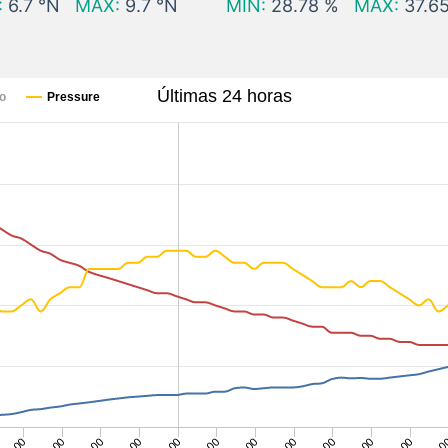
:
6.7 °N
MÁX:
9.7 °N
MÍN:
28.78 %
MÁX:
37.6
Últimas 24 horas
ío
Pressure