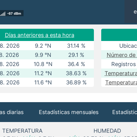
e
-67 dBm
Días anteriores a esta hora
 8. 2026
9.2 °N
31.14 %
Ubicac
 8. 2026
9.9 °N
29.1 %
Número de l
 8. 2026
10.8 °N
36.4 %
Registros
 8. 2026
11.2 °N
38.63 %
Temperatur
 8. 2026
11.6 °N
36.89 %
Temperatur
as diarias
Estadísticas mensuales
Estadísti
TEMPERATURA
HUMEDAD