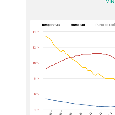
MÍN
Temperatura
Humedad
Punto de roc
14 °N
12 °N
10 °N
8 °N
6 °N
4 °N