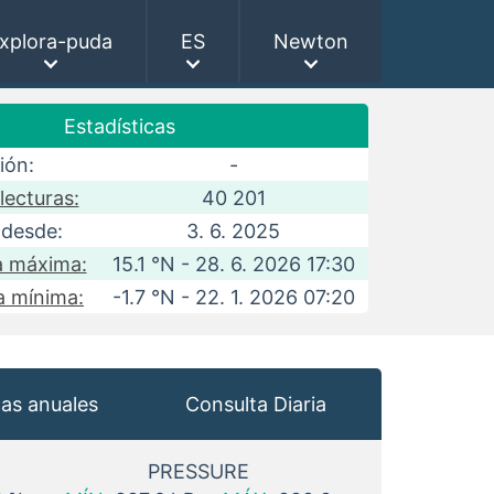
xplora-puda
ES
Newton
Estadísticas
ión:
-
ecturas:
40 201
 desde:
3. 6. 2025
a máxima:
15.1 °N - 28. 6. 2026 17:30
a mínima:
-1.7 °N - 22. 1. 2026 07:20
cas anuales
Consulta Diaria
PRESSURE