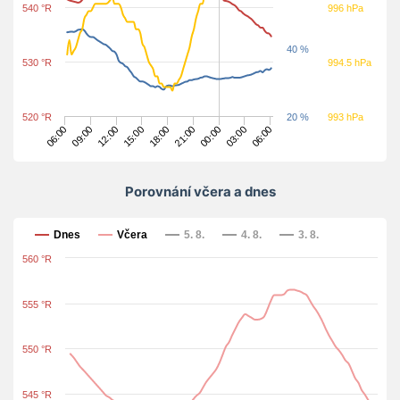
540 °R
996 hPa
40 %
530 °R
994.5 hPa
520 °R
20 %
993 hPa
03:00
15:00
00:00
12:00
21:00
09:00
06:00
18:00
06:00
Porovnání včera a dnes
Porovnání včera a dnes
Dnes
Včera
5. 8.
4. 8.
3. 8.
560 °R
555 °R
550 °R
545 °R