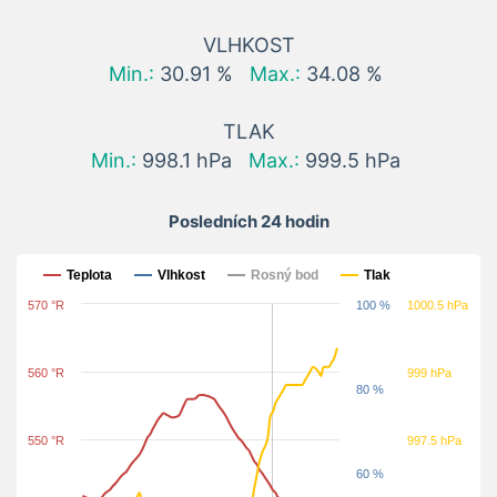
VLHKOST
Min.:
30.91 %
Max.:
34.08 %
TLAK
Min.:
998.1 hPa
Max.:
999.5 hPa
Posledních 24 hodin
Posledních 24 hodin
Teplota
Vlhkost
Rosný bod
Tlak
570 °R
100 %
1000.5 hPa
560 °R
999 hPa
80 %
550 °R
997.5 hPa
60 %