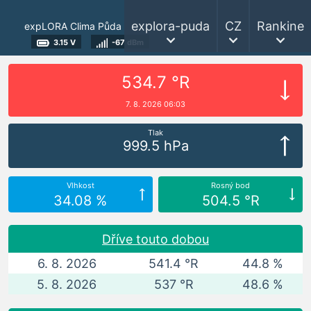
explora-puda
CZ
Rankine
expLORA Clima Půda
3.15 V
-67 dBm
534.7 °R
7. 8. 2026 06:03
Tlak
999.5 hPa
Vlhkost
Rosný bod
34.08 %
504.5 °R
Dříve touto dobou
6. 8. 2026
541.4 °R
44.8 %
5. 8. 2026
537 °R
48.6 %