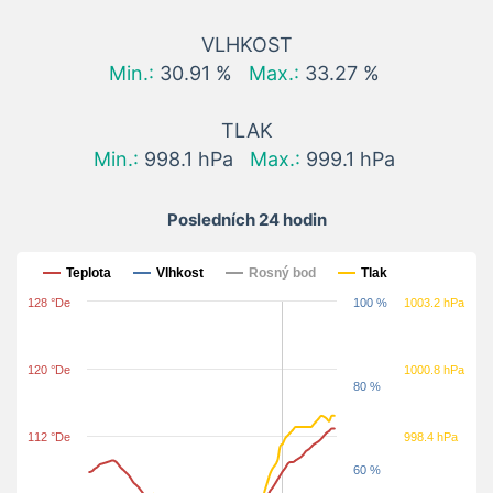
VLHKOST
Min.:
30.91 %
Max.:
33.27 %
TLAK
Min.:
998.1 hPa
Max.:
999.1 hPa
Posledních 24 hodin
Posledních 24 hodin
Teplota
Vlhkost
Rosný bod
Tlak
128 °De
100 %
1003.2 hPa
120 °De
1000.8 hPa
80 %
112 °De
998.4 hPa
60 %