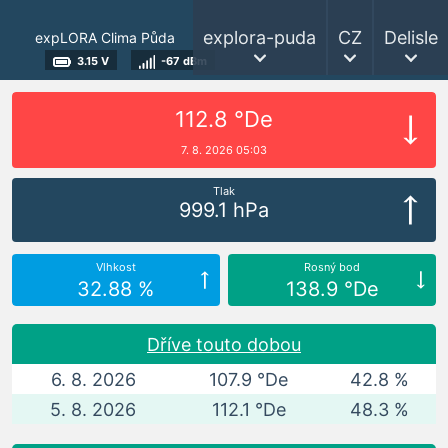
explora-puda
CZ
Delisle
expLORA Clima Půda
3.15 V
-67 dBm
112.8 °De
7. 8. 2026 05:03
Tlak
999.1 hPa
Vlhkost
Rosný bod
32.88 %
138.9 °De
Dříve touto dobou
6. 8. 2026
107.9 °De
42.8 %
5. 8. 2026
112.1 °De
48.3 %