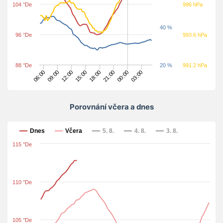
104 °De
996 hPa
40 %
96 °De
993.6 hPa
88 °De
20 %
991.2 hPa
09:00
18:00
03:00
12:00
21:00
06:00
15:00
00:00
Porovnání včera a dnes
Porovnání včera a dnes
Dnes
Včera
5. 8.
4. 8.
3. 8.
115 °De
110 °De
105 °De